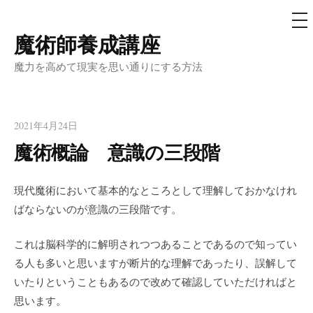
メ
ニ
ュ
魔術師養成講座
コ
ー
ン
魔力を高めて現実を思い通りにする方法
テ
ン
ツ
2021年4月24日
へ
魔術概論 意識の三段階
ス
キ
現代魔術において基本的なところとして理解しておかなけれ
ッ
ばならないのが意識の三段階です。
プ
これは脳科学的に解明されつつあることであるので知ってい
る人も多いと思いますが断片的な理解であったり、誤解して
いたりということもあるので改めて確認していただければと
思います。