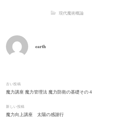
現代魔術概論
earth
投
古い投稿
稿
魔力講座 魔力管理法 魔力防衛の基礎その４
ナ
ビ
新しい投稿
魔力向上講座 太陽の感謝行
ゲ
ー
シ