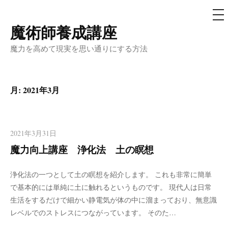
メ
ニ
ュ
魔術師養成講座
コ
ー
ン
魔力を高めて現実を思い通りにする方法
テ
ン
ツ
月:
2021年3月
へ
ス
キ
2021年3月31日
ッ
魔力向上講座 浄化法 土の瞑想
プ
浄化法の一つとして土の瞑想を紹介します。 これも非常に簡単
で基本的には単純に土に触れるというものです。 現代人は日常
生活をするだけで細かい静電気が体の中に溜まっており、無意識
レベルでのストレスにつながっています。 そのた…