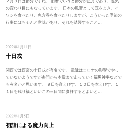
２月３日は節分ですね。 旧暦でいうと節分が正月であり、運気
の変わり目にもなっています。 日本の風習として豆をまき、イ
ワシを食べたり、恵方巻を食べたりしますが、こういった季節の
行事にはちゃんと意味があり、それを踏襲すること…
2022年1月11日
十日戎
関西では西宮の十日戎が有名です。 最近はコロナの影響でやっ
ていないようですが参門から本殿まで走っていく福男神事などで
も有名かと思います。 ９日を宵えびす、１０日を本えびす、１
１日を残り福といいこの三日間に参拝するとよいと…
2022年1月5日
初詣による魔力向上