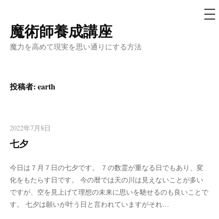
メ
ニ
ュ
魔術師養成講座
コ
ー
ン
魔力を高めて現実を思い通りにする方法
テ
ン
ツ
投稿者:
earth
へ
ス
キ
2022年7月8日
ッ
七夕
プ
今日は７月７日の七夕です。 ７の数霊が重なる日でもあり、変
化をもたらす日です。 今の暦では天の川は見えないことが多い
ですが、空を見上げて理想の未来に思いを馳せるのも良いことで
す。 七夕は願いが叶う日と言われていますがそれ…