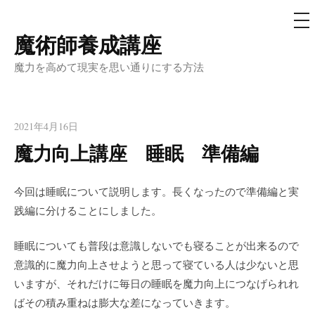
メ
ニ
ュ
魔術師養成講座
コ
ー
ン
魔力を高めて現実を思い通りにする方法
テ
ン
ツ
2021年4月16日
へ
魔力向上講座 睡眠 準備編
ス
キ
今回は睡眠について説明します。長くなったので準備編と実
ッ
践編に分けることにしました。
プ
睡眠についても普段は意識しないでも寝ることが出来るので
意識的に魔力向上させようと思って寝ている人は少ないと思
いますが、それだけに毎日の睡眠を魔力向上につなげられれ
ばその積み重ねは膨大な差になっていきます。