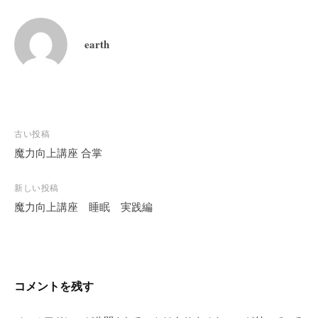
earth
投
古い投稿
稿
魔力向上講座 合掌
ナ
ビ
新しい投稿
魔力向上講座 睡眠 実践編
ゲ
ー
シ
ョ
ン
コメントを残す