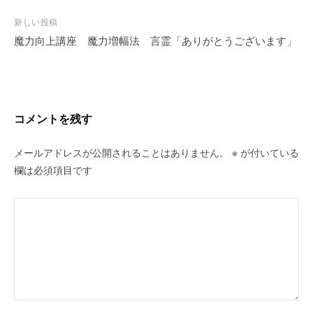
ナ
ビ
新しい投稿
魔力向上講座 魔力増幅法 言霊「ありがとうございます」
ゲ
ー
シ
ョ
ン
コメントを残す
メールアドレスが公開されることはありません。
※
が付いている
欄は必須項目です