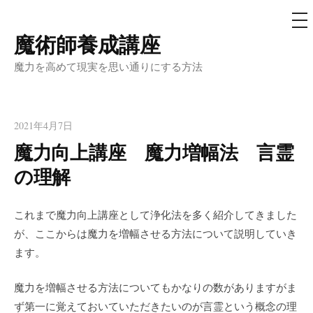
メ
ニ
ュ
魔術師養成講座
コ
ー
ン
魔力を高めて現実を思い通りにする方法
テ
ン
ツ
2021年4月7日
へ
魔力向上講座 魔力増幅法 言霊
ス
の理解
キ
ッ
プ
これまで魔力向上講座として浄化法を多く紹介してきました
が、ここからは魔力を増幅させる方法について説明していき
ます。
魔力を増幅させる方法についてもかなりの数がありますがま
ず第一に覚えておいていただきたいのが言霊という概念の理